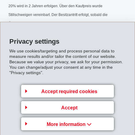
20% wird in 2 Jahren erfolgen. Über den Kaufpreis wurde
Stillschweigen vereinbart. Der Besitzantritt erfolgt, sobald die
Übernahme durch das Deutsche Kartellamt freigegeben ist.
Verkauf_EMS-SYNTECH.pdf
Privacy settings
We use cookies/targeting and process personal data to
measure results and/or tailor the content of our website.
Back to overview
Because we value your privacy, we ask for your permission.
You can change/adjust your consent at any time in the
"Privacy settings".
Accept required cookies
Business Unit EMS-
GRIVORY Europe
Accept
EMS-CHEMIE AG
More information
Via Innovativa 1
7013 Domat/Ems