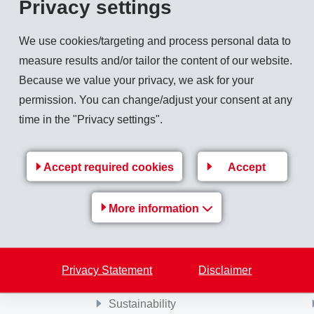
Privacy settings
en Versicherten und Rentnern bereits im Jahre 1996 insgesamt 5 Mio. Franken zuge
We use cookies/targeting and process personal data to
measure results and/or tailor the content of our website.
Because we value your privacy, we ask for your
permission. You can change/adjust your consent at any
Back to overview
time in the "Privacy settings".
Accept required cookies
Accept
More information
MS-
EMS Group
e
Jobs & Career
Privacy Statement
Disclaimer
Financial / Media information
Sustainability