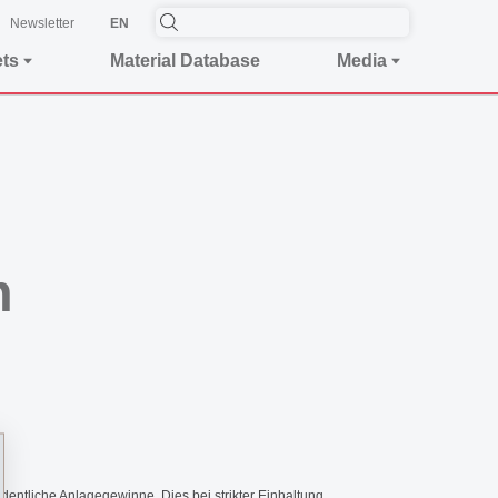
Newsletter
EN
ets
Material Database
Media
m
dentliche Anlagegewinne. Dies bei strikter Einhaltung