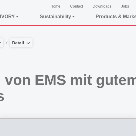
Home
Contact
Downloads
Jobs
IVORY
Sustainability
Products & Mark
Detail
 von EMS mit gute
s
hren dank sorgfältiger, professioneller Bewirtschaftung der freien Mittel ausseror