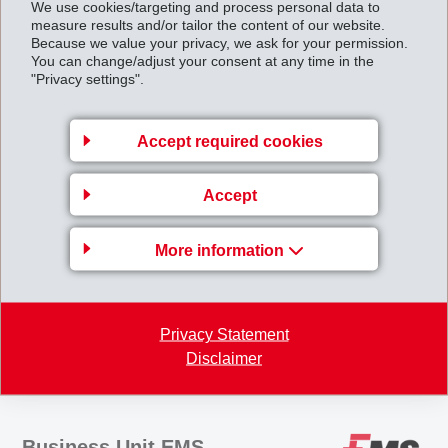
We use cookies/targeting and process personal data to
measure results and/or tailor the content of our website.
Richtig ist, dass der Ausgang der Volksabstimmung vom 8. Februar
Because we value your privacy, we ask for your permission.
2009 ("Personenfreizügigkeit Schweiz-EU: Weiterführung des
You can change/adjust your consent at any time in the
"Privacy settings".
Abkommens und Ausdehnung auf Bulgarien und Rumänien") für den
Geschäftsgang der EMS-Gruppe nicht relevant ist. Weder die EMS-
Accept required cookies
Gruppe noch Magdalena Martullo persönlich haben Beiträge an
"economiesuisse" oder an irgendwelche Befürworter-Kampagnen
Accept
bezahlt.
Personenfreizuegigkeit.pdf
More information
Back to overview
Privacy Statement
Disclaimer
Business Unit EMS-