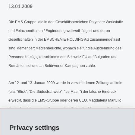
13.01.2009
Die EMS-Gruppe, die in den Geschäftsbereichen Polymere Werkstoffe
und Feinchemikalien / Engineering weltweit tätig ist und deren
Gesellschaften in der EMSCHEMIE HOLDING AG zusammengefasst
sind, dementiert Medienberichte, wonach sie für die Ausdehnung des
Personenfreizügigkeitsabkommens Schweiz-EU auf Bulgarien und
Rumänien sei und an Befürworter-Kampagnen zahle.
Am 12. und 13. Januar 2009 wurde in verschiedenen Zeitungsartikeln
(u.a. "Blick", "Die Südostschweiz", "Le Matin") der falsche Eindruck
erweckt, dass die EMS-Gruppe oder deren CEO, Magdalena Martullo,
für die Ausdehnung des Personenfreizügigkeitsabkommens Schweiz-
EU auf Rumänien und Bulgarien sei und an die Befürworter-Kampagne
Privacy settings
des Wirtschaftsverbandes "economiesuisse" zahle.