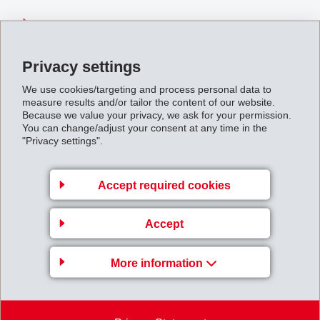
Sozialpartnerschaft.pdf
Privacy settings
Back to overview
We use cookies/targeting and process personal data to
measure results and/or tailor the content of our website.
Because we value your privacy, we ask for your permission.
You can change/adjust your consent at any time in the
"Privacy settings".
Business Unit EMS-
Accept required cookies
GRIVORY Europe
EMS-CHEMIE AG
Accept
Via Innovativa 1
7013 Domat/Ems
More information
Switzerland
Map