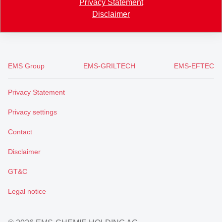
Privacy Statement
+41 81 632 78 88
Disclaimer
welcome
@
emsgrivory.com
EMS Group
EMS-GRILTECH
EMS-EFTEC
Privacy Statement
Privacy settings
Contact
Disclaimer
GT&C
Legal notice