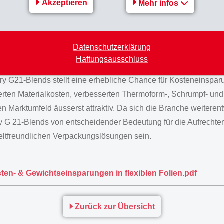
Akzeptieren
Mehr infos
 Verwendung von PA6 / Grivory G21-Blends reduziert CO2-Emi
ur Nachhaltigkeit unterstützt.
Datenschutzerklärung
Haftungsausschluss
ory G21-Blends stellt eine erhebliche Chance für Kosteneinspa
ierten Materialkosten, verbesserten Thermoform-, Schrumpf- und
 Marktumfeld äusserst attraktiv. Da sich die Branche weiterent
vory G 21-Blends von entscheidender Bedeutung für die Aufrechte
ltfreundlichen Verpackungslösungen sein.
en- & Gewichtseinsparungen in flexiblen Folien.pdf
Zurück zur Übersicht