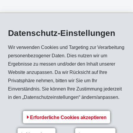
Datenschutz-Einstellungen
 kann die PA-Schicht in einem Folienverbund von 20 Mikromete
zu beeinträchtigen. Dadurch lassen sich die Kosten, im Vergle
Wir verwenden Cookies und Targeting zur Verarbeitung
personenbezogener Daten. Dies nutzen wir um
Ergebnisse zu messen und/oder den Inhalt unserer
6 / Grivory G21 Blends
Website anzupassen. Da wir Rücksicht auf Ihre
Privatsphäre nehmen, bitten wir Sie um Ihr
hen PA6 / Grivory G21-Blends eine bis zu 30% geringere Folie
m Thermoformprozess hinweist.
Einverständnis. Sie können Ihre Zustimmung jederzeit
 G21 kann die Schrumpfleistung bis zu 80% gesteigert werden
in den „Datenschutzeinstellungen“ ändern/anpassen.
ckere PA6-Folien erzielen (Siehe Graphik 1).
y G21-Blends weisen im Vergleich zu CoPA 6/66 eine höhere Sau
enen die Produkthaltbarkeit und Produktintegrität eine Rolle s
Erforderliche Cookies akzeptieren
ivory G 21-Blends bieten 20% höheren Glanz und 25% höhere Tr
nen das Erscheinungsbild wichtig ist.