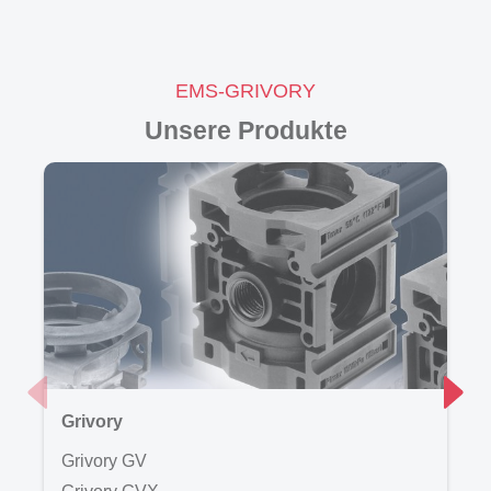
EMS-GRIVORY
Unsere Produkte
Grivory
G
Grivory GV
G