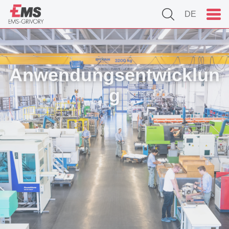
DE
Anwendungsentwicklun
g