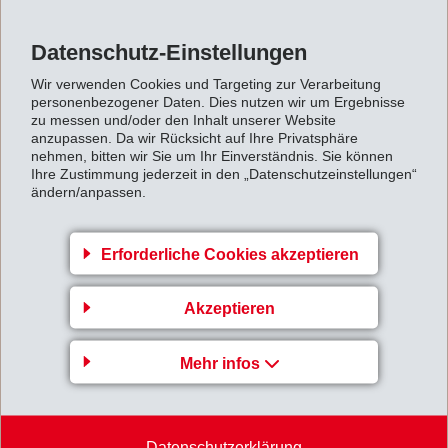
Datenschutz-Einstellungen
Technischer Kundenservice
Wir verwenden Cookies und Targeting zur Verarbeitung
In den Hauptmärkten ist EMS-GRIVORY mit dem lokalen
personenbezogener Daten. Dies nutzen wir um Ergebnisse
zu messen und/oder den Inhalt unserer Website
Technischen Kundenservice vor Ort vertreten. Dies
anzupassen. Da wir Rücksicht auf Ihre Privatsphäre
ermöglicht einen sehr kurzfristigen Kundenkontakt und
nehmen, bitten wir Sie um Ihr Einverständnis. Sie können
Ihre Zustimmung jederzeit in den „Datenschutzeinstellungen“
damit eine rasche Lösung der Kundenprobleme.
ändern/anpassen.
Der Fokus liegt auf verarbeitungstechnischen und
qualitativen Problemen. Erfahrene
Erforderliche Cookies akzeptieren
Verarbeitungsspezialisten begleiten die Bauteilproduktion
von der Erstbemusterung bis hinein in die laufende
Akzeptieren
Serienproduktion.
Mehr infos
Datenschutzerklärung