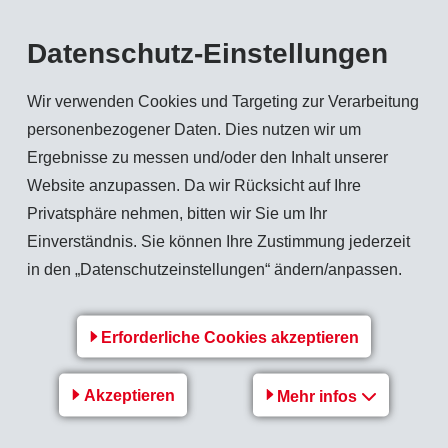
gen / Zertifizierun
Datenschutz-Einstellungen
Wir verwenden Cookies und Targeting zur Verarbeitung
personenbezogener Daten. Dies nutzen wir um
umber: E53898)
Ergebnisse zu messen und/oder den Inhalt unserer
EMS-CHEMIE AG)
Website anzupassen. Da wir Rücksicht auf Ihre
Privatsphäre nehmen, bitten wir Sie um Ihr
Einverständnis. Sie können Ihre Zustimmung jederzeit
in den „Datenschutzeinstellungen“ ändern/anpassen.
kate
Erforderliche Cookies akzeptieren
6949:2016 [pdf]
d) GmbH - IATF 16949:2016 [pdf]
Akzeptieren
Mehr infos
a), Inc. - IATF 16949:2016 [pdf]
 - IATF 16949:2016 [pdf]