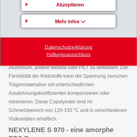
von 115 °C bis 150 °C erhältlich. Für die Herstellung
Akzeptieren
von Klebefolien und -vliese können hochviskose
Versionen eingesetzt werden.
Mehr infos
Copolyester zur Verklebung von
glatten Oberflächen
Datenschutzerklärung
Diese neuen Griltex Copolyester von EMS-GRILTECH
Haftungsausschluss
werden verwendet um glatte Oberflächen, wie z.B.
Aluminium, andere Metalle oder PET zu verkleben. Die
Flexibilität der Klebstoffe kann die Spannung zwischen
Trägermaterialien mit unterschiedlichen
Ausdehnungskoeffizienten kompensieren oder
minimieren. Diese Copolyester sind im
Schmelzbereich von 120-150 °C und in verschiedenen
Viskositäten erhältlich.
NEXYLENE S 970 - eine amorphe