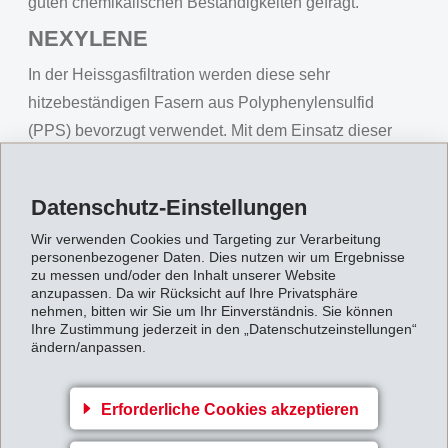
guten chemikalischen Beständigkeiten gefragt.
NEXYLENE
In der Heissgasfiltration werden diese sehr
hitzebeständigen Fasern aus Polyphenylensulfid
(PPS) bevorzugt verwendet. Mit dem Einsatz dieser
neuen amorphen PPS Faser sind rationell verarbeitete
Filterkonstruktionen möglich.
Datenschutz-Einstellungen
NEUHEITEN präsentiert auf der
Wir verwenden Cookies und Targeting zur Verarbeitung
Techtextil
personenbezogener Daten. Dies nutzen wir um Ergebnisse
zu messen und/oder den Inhalt unserer Website
Hochflexible Copolyester
anzupassen. Da wir Rücksicht auf Ihre Privatsphäre
Schmelzkleber
nehmen, bitten wir Sie um Ihr Einverständnis. Sie können
Ihre Zustimmung jederzeit in den „Datenschutzeinstellungen“
Neu entwickelte hochflexible Griltex Copolyester sind
ändern/anpassen.
sowohl für Textilien mit einem weichen Griff als auch für
technische Verklebungen mit hohen Anforderungen
Erforderliche Cookies akzeptieren
geeignet. Diese Copolyester sind mit Schmelzpunkten