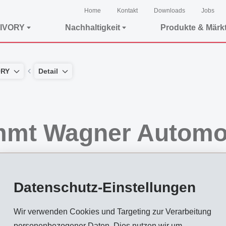
Home
Kontakt
Downloads
Jobs
IVORY
Nachhaltigkeit
Produkte & Märk
ORY
Detail
mmt Wagner Automo
Datenschutz-Einstellungen
Holding AG, Zug, übernimmt per 01. Februar 2001 sämtliche Anteile der WAGNER 
Wir verwenden Cookies und Targeting zur Verarbeitung
r Produkte und Applikationsanlagen aus einer Hand, für die Anwendungsgebiete "Kle
personenbezogener Daten. Dies nutzen wir um