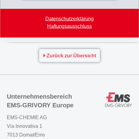
Das
Eigenkapital
erhöhte sich auf CHF 1'886 Mio.
(31.12.2020: CHF 1'598 Mio.). Die
Eigenkapitalquote
Datenschutzerklärung
beträgt 76.1% (31.12.2020: 76.9%).
Haftungsausschluss
MM_Halbjahresabschluss_IFRS_2021
Zurück zur Übersicht
Unternehmensbereich
EMS-GRIVORY Europe
EMS-CHEMIE AG
Via Innovativa 1
7013 Domat/Ems