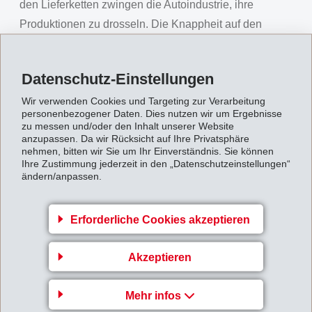
den Lieferketten zwingen die Autoindustrie, ihre
Produktionen zu drosseln. Die Knappheit auf den
Rohstoffmärkten und bei den Logistikleistungen führen
laufend zu Preissteigerungen.
Datenschutz-Einstellungen
Dank der starken Spezialitätenposition konnte EMS ein
Wir verwenden Cookies und Targeting zur Verarbeitung
Betriebsergebnis (EBIT)
von CHF 322 Mio. (227)
personenbezogener Daten. Dies nutzen wir um Ergebnisse
zu messen und/oder den Inhalt unserer Website
erreichen und übertraf das Vorjahr um 41.9%. Der
anzupassen. Da wir Rücksicht auf Ihre Privatsphäre
betriebliche Cash Flow (EBITDA) erhöhte sich auf CHF
nehmen, bitten wir Sie um Ihr Einverständnis. Sie können
Ihre Zustimmung jederzeit in den „Datenschutzeinstellungen“
350 Mio. Die EBIT-Marge liegt bei 27.6% (26.8%), die
ändern/anpassen.
EBITDA-Marge bei 30.0% (30.0%). Umsatz und
Betriebsergebnis (EBIT) erreichten währungsbereinigt
Erforderliche Cookies akzeptieren
neue Höchstwerte.
Das
Finanzergebnis
belief sich auf CHF 4 Mio. (-2).
Akzeptieren
Der
Nettogewinn
für das 1. Halbjahr 2021 erreichte
CHF 281 Mio. (192).
Mehr infos