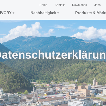
Home
Kontakt
Downloads
Jobs
IVORY
Nachhaltigkeit
Produkte & Märk
atenschutzerkläru