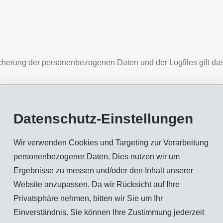
erung der personenbezogenen Daten und der Logfiles gilt das b
n
Datenschutz-Einstellungen
griffes die zur Strafverfolgung notwendigen Informationen bere
r zu verbessern
Wir verwenden Cookies und Targeting zur Verarbeitung
personenbezogener Daten. Dies nutzen wir um
n Ihrer personenbezogenen Daten findet nicht statt. Die Daten
Ergebnisse zu messen und/oder den Inhalt unserer
h sind.
Website anzupassen. Da wir Rücksicht auf Ihre
Privatsphäre nehmen, bitten wir Sie um Ihr
Einverständnis. Sie können Ihre Zustimmung jederzeit
nen Daten nur für den Zeitraum, der zur Erreichung des Speiche