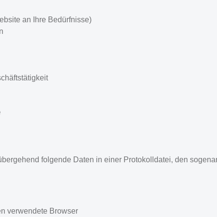
bsite an Ihre Bedürfnisse)
n
äftstätigkeit
e
rgehend folgende Daten in einer Protokolldatei, den sogenan
nen verwendete Browser