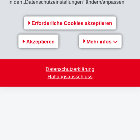
in den „Datenschutzeinstellungen“ ändern/anpassen.
n, dies vorsehen. Entfällt der Speicherungszweck einer vorgesc
echend den gesetzlichen Vorschriften gesperrt oder gelöscht
Erforderliche Cookies akzeptieren
n, wenn Sie uns dazu unter info@ems-group.com auffordern un
Akzeptieren
Mehr infos
unseren Newsletter zu abonnieren.
Datenschutzerklärung
ind folgende Angaben (* zwingend) erforderlich. Die weiteren 
Haftungsausschluss