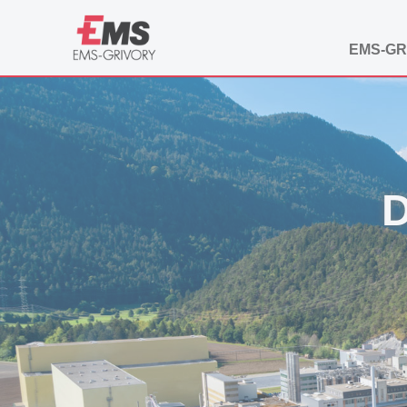
EMS-GR
D