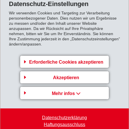
Datenschutz-Einstellungen
Wir verwenden Cookies und Targeting zur Verarbeitung
personenbezogener Daten. Dies nutzen wir um Ergebnisse
zu messen und/oder den Inhalt unserer Website
anzupassen. Da wir Rücksicht auf Ihre Privatsphäre
Unternehmensbereich
nehmen, bitten wir Sie um Ihr Einverständnis. Sie können
Ihre Zustimmung jederzeit in den „Datenschutzeinstellungen“
EMS-GRIVORY Europe
ändern/anpassen.
EMS-CHEMIE AG
Via Innovativa 1
Erforderliche Cookies akzeptieren
7013 Domat/Ems
Schweiz
Akzeptieren
Karte
Mehr infos
+41 81 632 78 88
welcome
@
emsgrivory.com
Datenschutzerklärung
Haftungsausschluss