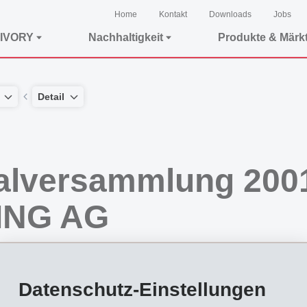
Home
Kontakt
Downloads
Jobs
IVORY
Nachhaltigkeit
Produkte & Märk
Detail
alversammlung 200
ING AG
Datenschutz-Einstellungen
, Feinchemikalien und Engineering tätige EMS-Gruppe, deren Gesellschaften i