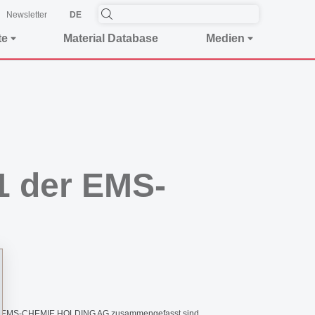
Newsletter
DE
te
Material Database
Medien
1 der EMS-
n der EMS-CHEMIE HOLDING AG zusammengefasst sind,