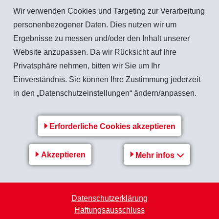
Wir verwenden Cookies und Targeting zur Verarbeitung
n vorgestellt hat, liegen nun auch die Anträge des Verwaltungsrates an die Gen
personenbezogener Daten. Dies nutzen wir um
Ergebnisse zu messen und/oder den Inhalt unserer
Website anzupassen. Da wir Rücksicht auf Ihre
Privatsphäre nehmen, bitten wir Sie um Ihr
Zurück zur Übersicht
Einverständnis. Sie können Ihre Zustimmung jederzeit
in den „Datenschutzeinstellungen“ ändern/anpassen.
Erforderliche Cookies akzeptieren
reich
EMS-Gruppe
Akzeptieren
Mehr infos
urope
Jobs & Karriere
Finanzen / Medienmitteilungen
Datenschutzerklärung
Nachhaltigkeit
Haftungsausschluss