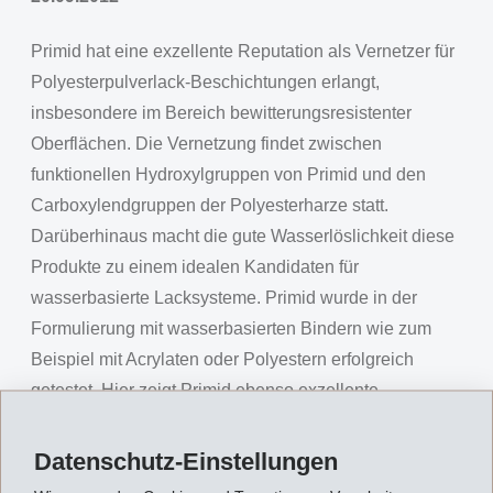
Primid hat eine exzellente Reputation als Vernetzer für
Polyesterpulverlack-Beschichtungen erlangt,
insbesondere im Bereich bewitterungsresistenter
Oberflächen. Die Vernetzung findet zwischen
funktionellen Hydroxylgruppen von Primid und den
Carboxylendgruppen der Polyesterharze statt.
Darüberhinaus macht die gute Wasserlöslichkeit diese
Produkte zu einem idealen Kandidaten für
wasserbasierte Lacksysteme. Primid wurde in der
Formulierung mit wasserbasierten Bindern wie zum
Beispiel mit Acrylaten oder Polyestern erfolgreich
getestet. Hier zeigt Primid ebenso exzellente
Vernetzungseigenschaften mit den
Carboxylendgruppen.
Datenschutz-Einstellungen
Zusätzlich zu der Verwendung in Pulverlacken ist