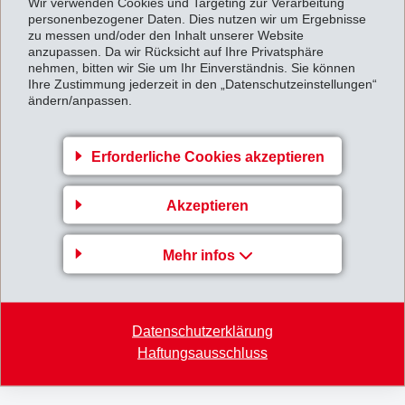
Wir verwenden Cookies und Targeting zur Verarbeitung
personenbezogener Daten. Dies nutzen wir um Ergebnisse
Primid jetzt auch als Vernetzer in Wasserlacken
zu messen und/oder den Inhalt unserer Website
etabliert. Anwendungsbeispiele sind industrielle
anzupassen. Da wir Rücksicht auf Ihre Privatsphäre
nehmen, bitten wir Sie um Ihr Einverständnis. Sie können
Einbrennlacke und Beschichtungen von metallischen
Ihre Zustimmung jederzeit in den „Datenschutzeinstellungen“
Verpackungen. Typische Härtebedingungen liegen im
ändern/anpassen.
Bereich von 10 Min. bei 170°C. Bei 200°C hingegen,
kann die Zeit auf wenige Minuten verkürzt werden. Die
Erforderliche Cookies akzeptieren
Vorteile von Primid in wässrigen Systemen sind VOC-
Reduktion, keine Freisetzung von Formaldehyd, sowie
Akzeptieren
die Herstellung von BPA/BADGE-freien
Beschichtungen.
Mehr infos
Zurück zur Übersicht
Datenschutzerklärung
Haftungsausschluss