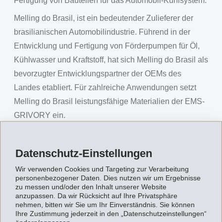
Fertigung von Bauteilen für das Automobil-Kühlsystem.
Melling do Brasil, ist ein bedeutender Zulieferer der
brasilianischen Automobilindustrie. Führend in der
Entwicklung und Fertigung von Förderpumpen für Öl,
Kühlwasser und Kraftstoff, hat sich Melling do Brasil als
bevorzugter Entwicklungspartner der OEMs des
Landes etabliert. Für zahlreiche Anwendungen setzt
Melling do Brasil leistungsfähige Materialien der EMS-
GRIVORY ein.
Der erfolgreiche Einsatz von Grivory HT1V-4 HY und
HT1V-5 HY als Impeller-Werkstoff überzeugte auf
Datenschutz-Einstellungen
ganzer Linie, sodass kurz darauf auch die Gehäuse
Wir verwenden Cookies und Targeting zur Verarbeitung
von Wasserpumpen mit EMS-Produkten realisiert
personenbezogener Daten. Dies nutzen wir um Ergebnisse
zu messen und/oder den Inhalt unserer Website
wurden. Melling do Brasil profitierte dabei in zweierlei
anzupassen. Da wir Rücksicht auf Ihre Privatsphäre
Hinsicht: Neben einer kostengünstigeren Produktion
nehmen, bitten wir Sie um Ihr Einverständnis. Sie können
Ihre Zustimmung jederzeit in den „Datenschutzeinstellungen“
erzielten die neuen Gehäuse Gewichtseinsparungen