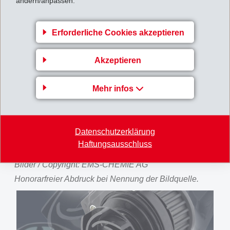
ändern/anpassen.
von bis zu 25 Prozent im Vergleich zu Wasserpumpen
mit konventionellen Aluminium-Druckguss-Gehäusen.
Erforderliche Cookies akzeptieren
Damit tragen die Gehäuse dazu bei, den
Treibstoffverbrauch auf den Strassen zu reduzieren.
Akzeptieren
Anwendungen wie diese belegen eindrucksvoll, warum
das Hochleistungsmaterial Grivory HT und seine
Mehr infos
zahlreichen spezifischen Typen dank ihrer
leistungsstarken Eigenschaftsprofile Materialfragen
erfolgreich für sich entscheiden können.
Datenschutzerklärung
Haftungsausschluss
**************************************
Bilder / Copyright: EMS-CHEMIE AG
Honorarfreier Abdruck bei Nennung der Bildquelle.