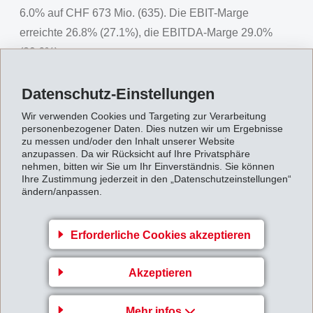
6.0% auf CHF 673 Mio. (635). Die EBIT-Marge
erreichte 26.8% (27.1%), die EBITDA-Marge 29.0%
(29.6%).
Der
Nettogewinn
erreichte CHF 522 Mio. (484) und
Datenschutz-Einstellungen
lag 7.8% über Vorjahr. Der Gewinn pro Aktie erhöhte
Wir verwenden Cookies und Targeting zur Verarbeitung
sich auf CHF 22.22 (20.59).
personenbezogener Daten. Dies nutzen wir um Ergebnisse
zu messen und/oder den Inhalt unserer Website
Für das Geschäftsjahr 2018 beabsichtigt der
anzupassen. Da wir Rücksicht auf Ihre Privatsphäre
Verwaltungsrat, der ordentlichen Generalversammlung
nehmen, bitten wir Sie um Ihr Einverständnis. Sie können
Ihre Zustimmung jederzeit in den „Datenschutzeinstellungen“
die Ausschüttung einer
ordentlichen Dividende
von
ändern/anpassen.
CHF 15.50 (14.50) pro Aktie und zusätzlich wiederum
eine
ausserordentliche Dividende
von CHF 4.25
Erforderliche Cookies akzeptieren
(4.00) pro Aktie zu beantragen. Insgesamt sollen so
CHF 19.75 (18.50) pro Aktie zur Ausschüttung
Akzeptieren
gelangen.
Für das Geschäftsjahr
2019
geht EMS von einer
Mehr infos