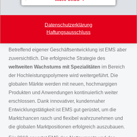
weltweit verhaltenen und unsicheren
Wirtschaftsentwicklung aus. Vor allem im ersten
Halbjahr dürften ungeklärte politische und
Datenschutzerklärung
wirtschaftliche Beziehungen unter den Grossmächten
Haftungsausschluss
auf die allgemeine Konsumstimmung drücken.
Betreffend eigener Geschäftsentwicklung ist EMS aber
zuversichtlich. Die erfolgreiche Strategie des
weltweiten Wachstums mit Spezialitäten
im Bereich
der Hochleistungspolymere wird weitergeführt. Die
globalen Märkte werden mit neuen, hochmargigen
Produkten und Anwendungen kontinuierlich weiter
erschlossen. Dank innovativer, kundennaher
Entwicklungstätigkeit ist EMS gut gerüstet, um die
Marktchancen rasch und flexibel wahrzunehmen und
die globalen Marktpositionen erfolgreich auszubauen.