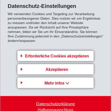
Für das Geschäftsjahr 2016 beabsichtigt der
Datenschutz-Einstellungen
Verwaltungsrat, der ordentlichen Generalversammlung
Wir verwenden Cookies und Targeting zur Verarbeitung
die Ausschüttung einer
ordentlichen Dividende
von
personenbezogener Daten. Dies nutzen wir um Ergebnisse
zu messen und/oder den Inhalt unserer Website
CHF 13.00 (11.00) pro Aktie und zusätzlich wiederum
anzupassen. Da wir Rücksicht auf Ihre Privatsphäre
eine
ausserordentliche Dividende
von CHF 4.00
nehmen, bitten wir Sie um Ihr Einverständnis. Sie können
Ihre Zustimmung jederzeit in den „Datenschutzeinstellungen“
(4.00) pro Aktie zu beantragen. Insgesamt sollen so
ändern/anpassen.
CHF 17.00 (15.00) pro Aktie zur Ausschüttung
gelangen.
Erforderliche Cookies akzeptieren
Für das Geschäftsjahr
2017
rechnet EMS mit einer
verlangsamten Weltkonjunktur mit instabilen
Akzeptieren
Ausschlägen. Politische Ereignisse dürften die
weltwirtschaftliche Entwicklung auch kurzfristig
Mehr infos
beeinflussen. Der angestiegene Oelpreis schürt zudem
Inflationserwartungen und führt zu überproportionalen
Erhöhungen von Rohstoff- und Verkaufspreisen.
Datenschutzerklärung
Haftungsausschluss
Betreffend die eigene Geschäftsentwicklung ist EMS