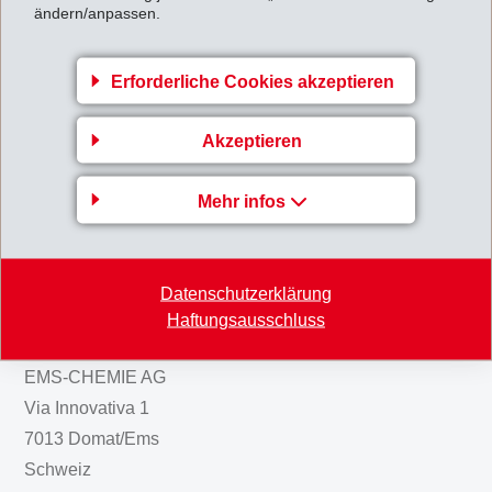
Bei gleichem Konsolidierungskreis wäre der Nettoumsatz um 0,9%
ändern/anpassen.
gesunken.
Erforderliche Cookies akzeptieren
Jahresabschluss1999.pdf
Akzeptieren
Zurück zur Übersicht
Mehr infos
Datenschutzerklärung
Unternehmensbereich
Haftungsausschluss
EMS-GRIVORY Europe
EMS-CHEMIE AG
Via Innovativa 1
7013 Domat/Ems
Schweiz