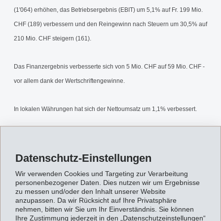
(1'064) erhöhen, das Betriebsergebnis (EBIT) um 5,1% auf Fr. 199 Mio.
CHF (189) verbessern und den Reingewinn nach Steuern um 30,5% auf
210 Mio. CHF steigern (161).
Das Finanzergebnis verbesserte sich von 5 Mio. CHF auf 59 Mio. CHF -
vor allem dank der Wertschriftengewinne.
In lokalen Währungen hat sich der Nettoumsatz um 1,1% verbessert.
Der Konsolidierungskreis hat sich geändert. Einerseits wurde die Firma
EMS-SYNTECH GmbH rückwirkend auf den 01.01.1999 veräussert,
Datenschutz-Einstellungen
andererseits wurden die 1998 erworbenen INVENTA-FISCHER GmbH,
Wir verwenden Cookies und Targeting zur Verarbeitung
Berlin und DINOL-PYRMO GmbH, Bad Pyrmont ab dem 01.01.1999
personenbezogener Daten. Dies nutzen wir um Ergebnisse
zu messen und/oder den Inhalt unserer Website
erstmals vollkonsolidiert.
anzupassen. Da wir Rücksicht auf Ihre Privatsphäre
nehmen, bitten wir Sie um Ihr Einverständnis. Sie können
Ihre Zustimmung jederzeit in den „Datenschutzeinstellungen“