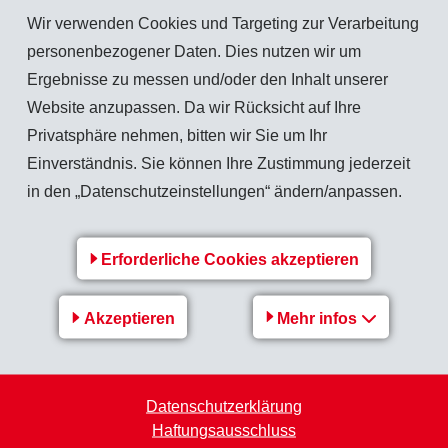
i die Zykluszeit verlängert. Ein weiterer Vorteil des
Wir verwenden Cookies und Targeting zur Verarbeitung
indung. So können präzise Bauteile hergestellt werden, und
personenbezogener Daten. Dies nutzen wir um
e «Orangenhaut») wird deutlich reduziert. Bereits mit der Bas
Ergebnisse zu messen und/oder den Inhalt unserer
nd einer mittleren Rautiefe (Rz) von weniger als 1µm hergestel
Website anzupassen. Da wir Rücksicht auf Ihre
Privatsphäre nehmen, bitten wir Sie um Ihr
nt
Einverständnis. Sie können Ihre Zustimmung jederzeit
in den „Datenschutzeinstellungen“ ändern/anpassen.
iniert die Wertigkeit und Brillanz einer Oberfläche. Als zusätzl
kratzfest sein muss. Grivory G7V vereint diese Eigenschaften in
Erforderliche Cookies akzeptieren
0 bei einem Einfallswinkel von 60°, gilt sie als Hochglanzober
n problemlos.
Akzeptieren
Mehr infos
um bis zu 75% härter und somit kratzfester als die Oberfläche
schaften der neuen Hochleistungsmatrix erzielt.
sparende Verarbeitung
Datenschutzerklärung
Haftungsausschluss
 von Bauteilen und eine unkomplizierte Verarbeitung beim Spri