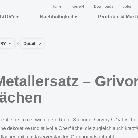
Home
Kontakt
Downloads
Jobs
IVORY
Nachhaltigkeit
Produkte & Märk
ORY
Detail
etallersatz – Grivo
lächen
t eine immer wichtigere Rolle: So bringt Grivory G7V frischen
ne dekorative und stilvolle Oberfläche, die zugleich auch kratz
flächen mit glasfaserverstärkten Compounds erlaubt.