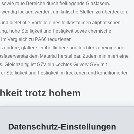
n sowie raue Bereiche durch freiliegende Glasfasern.
wendig lackiert werden, um kritische Stellen zu überdecken.
 bietet alle Vorteile eines teilkristallinen aliphatischen
ng, hohe Steifigkeit und Festigkeit sowie chemische
im Vergleich zu PA66 reduzierter
nzendere, glattere, einheitlichere und leichter zu reinigende
sfaserverstärktem Material herstellbar. Zudem minimiert eine
. Gleichzeitig ist G7V ein «echtes Grivory GV» mit
 Steifigkeit und Festigkeit im trockenen und konditionierten
chkeit trotz hohem
erbessert die Oberflächenqualität bei gleichbleibend
Datenschutz-Einstellungen
rzögertes Erstarrungsverhalten bildet es die