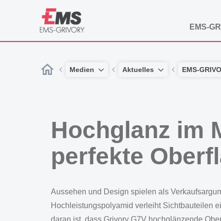
EMS-GR
Medien
Aktuelles
EMS-GRIV
Hochglanz im M
perfekte Oberf
Aussehen und Design spielen als Verkaufsargumen
Hochleistungspolyamid verleiht Sichtbauteilen ei
daran ist, dass Grivory G7V hochglänzende Ober