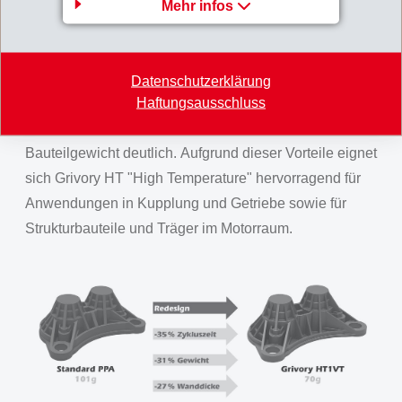
deutlich belastbarer. Als Folge davon können sie mit
Mehr infos
deutlich dünneren Wandstärken ausgelegt werden,
was die Abkühlphase im Werkzeug verkürzt und somit
schnellere Zykluszeiten ermöglicht. Die kleineren
Datenschutzerklärung
Haftungsausschluss
Wanddicken führen ausserdem nicht nur zu geringeren
Bauteilkosten, sondern reduzieren auch das
Bauteilgewicht deutlich. Aufgrund dieser Vorteile eignet
sich Grivory HT "High Temperature" hervorragend für
Anwendungen in Kupplung und Getriebe sowie für
Strukturbauteile und Träger im Motorraum.