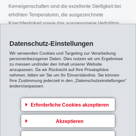
Kerneigenschaften sind die exzellente Steifigkeit bei
erhöhten Temperaturen, die ausgezeichnete
Kriechfestigkeit sowie das ausgewogene Verhältnis
von Glasübergangstemperatur, Schmelzpunkt und
Verarbeitung. Bei leicht tieferem Schmelzpunkt als
Datenschutz-Einstellungen
Standard-PPA bietet die neue Produktelinie bei hohen
Wir verwenden Cookies und Targeting zur Verarbeitung
Temperaturen deutlich mehr Leistung. Der E-Modul bei
personenbezogener Daten. Dies nutzen wir um Ergebnisse
zu messen und/oder den Inhalt unserer Website
140 °C wurde um 50% und die Formbeständigkeit in
anzupassen. Da wir Rücksicht auf Ihre Privatsphäre
der Wärme (HDT/C) um 50 °C auf 250 °C erhöht.
nehmen, bitten wir Sie um Ihr Einverständnis. Sie können
Ihre Zustimmung jederzeit in den „Datenschutzeinstellungen“
Bedeutende Gewichts- und
ändern/anpassen.
Kosteneinsparungen
Aus diesem verbesserten Eigenschaftenportfolio
Erforderliche Cookies akzeptieren
ergeben sich eine Reihe von Vorteilen: Bauteile, die in
gleicher Geometrie mit Grivory HT "High Temperature"
Akzeptieren
umgesetzt werden, sind bei hohen Temperaturen