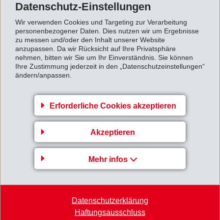
Datenschutz-Einstellungen
Wir verwenden Cookies und Targeting zur Verarbeitung
personenbezogener Daten. Dies nutzen wir um Ergebnisse
zu messen und/oder den Inhalt unserer Website
anzupassen. Da wir Rücksicht auf Ihre Privatsphäre
Unternehmensbereich
nehmen, bitten wir Sie um Ihr Einverständnis. Sie können
Ihre Zustimmung jederzeit in den „Datenschutzeinstellungen“
EMS-GRIVORY Europe
ändern/anpassen.
EMS-CHEMIE AG
Via Innovativa 1
Erforderliche Cookies akzeptieren
7013 Domat/Ems
Schweiz
Akzeptieren
Karte
Mehr infos
+41 81 632 78 88
welcome
@
emsgrivory.com
Datenschutzerklärung
Haftungsausschluss