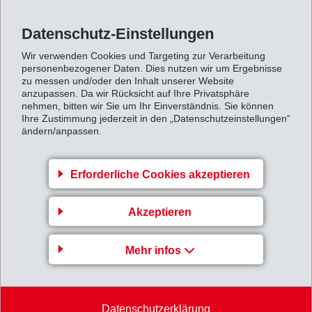
Datenschutz-Einstellungen
Zurück zur Übersicht
Wir verwenden Cookies und Targeting zur Verarbeitung
personenbezogener Daten. Dies nutzen wir um Ergebnisse
zu messen und/oder den Inhalt unserer Website
anzupassen. Da wir Rücksicht auf Ihre Privatsphäre
nehmen, bitten wir Sie um Ihr Einverständnis. Sie können
Ihre Zustimmung jederzeit in den „Datenschutzeinstellungen“
Unternehmensbereich
ändern/anpassen.
EMS-GRIVORY Europe
EMS-CHEMIE AG
Erforderliche Cookies akzeptieren
Via Innovativa 1
Akzeptieren
7013 Domat/Ems
Schweiz
Mehr infos
Karte
+41 81 632 78 88
welcome
@
emsgrivory.com
Datenschutzerklärung