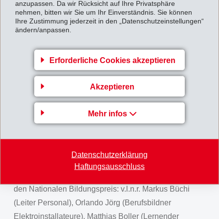
vorbildlich. Das Wissenschaftszentrum EMSORAMA
anzupassen. Da wir Rücksicht auf Ihre Privatsphäre
nehmen, bitten wir Sie um Ihr Einverständnis. Sie können
trage ebenfalls zur Breitenwirkung bei. Martullo-
Ihre Zustimmung jederzeit in den „Datenschutzeinstellungen“
ändern/anpassen.
Blocher betonte in ihren Dankesworten, wie wichtig es
ist, den Berufsnachwuchs zu fördern. Sie werde das
Preisgeld in eine EMS-App für Lernende und
Erforderliche Cookies akzeptieren
Berufsbildner investieren: Damit soll die
Kommunikation verbessert, die Betreuung und
Akzeptieren
Versorgung der Lernenden mit Lern- und
Übungsmaterialien optimiert und die Administration
Mehr infos
vereinfacht werden.
Bildlegende:
Datenschutzerklärung
Ems-Chemie-Chefin Magdalena Martullo-Blocher
Haftungsausschluss
(Mitte) und das Ems-Chemie Team freuen sich über
den Nationalen Bildungspreis: v.l.n.r. Markus Büchi
(Leiter Personal), Orlando Jörg (Berufsbildner
Elektroinstallateure), Matthias Boller (Lernender