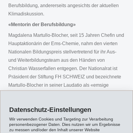
Berufsbildung, andererseits angesichts der aktuellen
Klimadiskussion.
«Mentorin der Berufsbildung»
Magdalena Martullo-Blocher, seit 15 Jahren Chefin und
Hauptaktionärin der Ems-Chemie, nahm den vierten
Nationalen Bildungspreis stellvertretend für ihr Aus-
und Weiterbildungsteam aus den Händen von
Christian Wasserfallen entgegen. Der Nationalrat ist
Präsident der Stiftung FH SCHWEIZ und bezeichnete
Martullo-Blocher in seiner Laudatio als «emsige
Mentorin der Berufsbildung und Glücksfall», weil sie
sich als Unternehmerin ganz praktisch und als
Datenschutz-Einstellungen
Nationalrätin auch in der Politik für das duale
Bildungssystem stark mache. Wie Ems-Chemie im
Wir verwenden Cookies und Targeting zur Verarbeitung
personenbezogener Daten. Dies nutzen wir um Ergebnisse
Kanton Graubünden schon Kinder sensibilisiere, sei
zu messen und/oder den Inhalt unserer Website