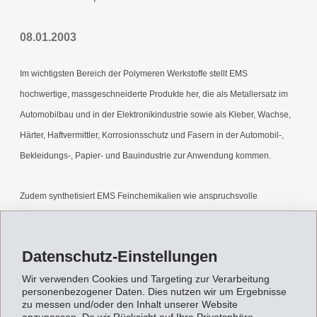
08.01.2003
Im wichtigsten Bereich der Polymeren Werkstoffe stellt EMS
hochwertige, massgeschneiderte Produkte her, die als Metallersatz im
Automobilbau und in der Elektronikindustrie sowie als Kleber, Wachse,
Härter, Haftvermittler, Korrosionsschutz und Fasern in der Automobil-,
Bekleidungs-, Papier- und Bauindustrie zur Anwendung kommen.
Zudem synthetisiert EMS Feinchemikalien wie anspruchsvolle
Zwischenprodukte oder Wirkstoffe für die Pharma-, die Agroindustrie
und das Veterinärwesen.
Datenschutz-Einstellungen
Schliesslich plant und baut EMS im Bereich Engineering hochwertige
Wir verwenden Cookies und Targeting zur Verarbeitung
personenbezogener Daten. Dies nutzen wir um Ergebnisse
Polymer- und Synthesefaseranlagen und produziert Airbaganzünder.
zu messen und/oder den Inhalt unserer Website
anzupassen. Da wir Rücksicht auf Ihre Privatsphäre