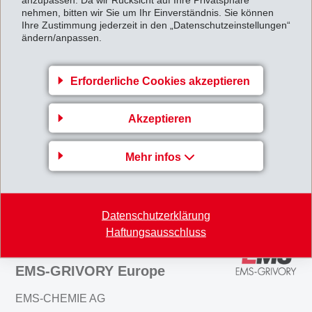
nehmen, bitten wir Sie um Ihr Einverständnis. Sie können
EMS hat ihre Strategie und - darauf ausgerichtet - die Kapitalstruktur auf
Ihre Zustimmung jederzeit in den „Datenschutzeinstellungen“
ändern/anpassen.
die Bedürfnisse der Zukunft überprüft und, wie im Februar 2002 auf
Ende Jahr in der Öffentlichkeit angekündigt, die entsprechenden
Erforderliche Cookies akzeptieren
Entscheide gefällt.
Publikumsgesellschaft.pdf
Akzeptieren
Mehr infos
Zurück zur Übersicht
Datenschutzerklärung
Haftungsausschluss
Unternehmensbereich
EMS-GRIVORY Europe
EMS-CHEMIE AG