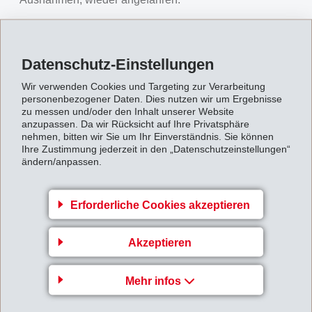
Dank der starken Spezialitätenposition und frühzeitigen
Massnahmen konnte EMS ein
Betriebsergebnis
Datenschutz-Einstellungen
(EBIT)
von CHF 227 Mio. (316) erreichen und somit die
EBIT-Marge 26.8% (27.4%) vom Vorjahr knapp halten.
Wir verwenden Cookies und Targeting zur Verarbeitung
personenbezogener Daten. Dies nutzen wir um Ergebnisse
Ein betrieblicher Cash Flow (EBITDA) von CHF 254
zu messen und/oder den Inhalt unserer Website
Mio. (345) wurde erwirtschaftet und die EBITDA-Marge
anzupassen. Da wir Rücksicht auf Ihre Privatsphäre
nehmen, bitten wir Sie um Ihr Einverständnis. Sie können
betrug 30.0% (29.9%).
Ihre Zustimmung jederzeit in den „Datenschutzeinstellungen“
ändern/anpassen.
Das
Finanzergebnis
belief sich auf CHF -2 Mio. (-1).
Der
Nettogewinn
für das 1. Halbjahr 2020 erreichte
Erforderliche Cookies akzeptieren
CHF 192 Mio. (266).
Die
Netto-Liquidität
nahm um 24% auf CHF 863 Mio.
Akzeptieren
(696) zu. Das
Eigenkapital
erhöhte sich auf CHF 1'837
Mio. (31.12.2019: CHF 1'663 Mio.). Die
Mehr infos
Eigenkapitalquote
beträgt 79.1% (31.12.2019: 75.1%).