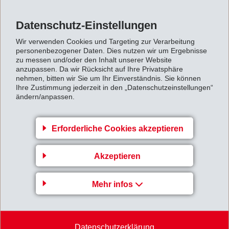
Seit Anfang Jahr treiben Versorgungsengpässe die
Rohstoffpreise stark nach oben, weshalb
Datenschutz-Einstellungen
Verkaufspreiserhöhungen bei Kunden unumgänglich
Wir verwenden Cookies und Targeting zur Verarbeitung
sind. Im August traf Hurricane Harvey das Zentrum der
personenbezogener Daten. Dies nutzen wir um Ergebnisse
zu messen und/oder den Inhalt unserer Website
amerikanischen Chemieindustrie, was zu bedeutenden
anzupassen. Da wir Rücksicht auf Ihre Privatsphäre
nehmen, bitten wir Sie um Ihr Einverständnis. Sie können
Produktionsausfällen und Knappheit in den
Ihre Zustimmung jederzeit in den „Datenschutzeinstellungen“
nachgelagerten weltweiten Zwischen- und
ändern/anpassen.
Fertigprodukteindustrien führt. EMS legt deshalb
besonders hohe Priorität auf eine genügende
Erforderliche Cookies akzeptieren
Rohstoffversorgung und eine zuverlässige
Liefersicherheit gegenüber den Kunden.
Akzeptieren
Für das
Gesamtjahr 2017
erwartet EMS unverändert
einen Nettoumsatz und ein Betriebsergebnis (EBIT)
Mehr infos
leicht über Vorjahr.
9-Monatsbericht_2017.pdf
Datenschutzerklärung