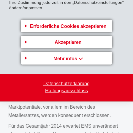
Ihre Zustimmung jederzeit in den „Datenschutzeinstellungen“
Unternehmensbereich EMS-EFTEC zusätzliche
ändern/anpassen.
Marktanteile gewann. Das starke Wachstum mit
hochmargigen Spezialitäten bei gleichzeitiger
Erforderliche Cookies akzeptieren
Kostendisziplin wirkte sich auch im 3. Quartal erfreulich
auf das Ergebnis und die Ergebnismarge aus.
Akzeptieren
Für die nächsten Monate hat sich EMS auf eine
verlangsamte wirtschaftliche Entwicklung, geprägt von
Mehr infos
politischer Instabilität, eingestellt. Kosten und
Investitionen werden entsprechend zurückhaltend
behandelt. An der erfolgreichen Spezialitätenstrategie
Datenschutzerklärung
im Bereich der Hochleistungspolymere wird
Haftungsausschluss
unvermindert festgehalten. Die weltweit vorhandenen
Marktpotentiale, vor allem im Bereich des
Metallersatzes, werden konsequent erschlossen.
Für das Gesamtjahr 2014 erwartet EMS unverändert