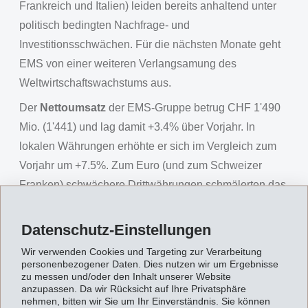
Frankreich und Italien) leiden bereits anhaltend unter
politisch bedingten Nachfrage- und
Investitionsschwächen. Für die nächsten Monate geht
EMS von einer weiteren Verlangsamung des
Weltwirtschaftswachstums aus.
Der
Nettoumsatz
der EMS-Gruppe betrug CHF 1'490
Mio. (1'441) und lag damit +3.4% über Vorjahr. In
lokalen Währungen erhöhte er sich im Vergleich zum
Vorjahr um +7.5%. Zum Euro (und zum Schweizer
Franken) schwächere Drittwährungen schmälerten das
Umsatzwachstum in Schweizer Franken. EMS gelang
es, mit neuen Entwicklungen das Spezialitätengeschäft
Datenschutz-Einstellungen
im Geschäftsbereich Hochleistungspolymere weiter
Wir verwenden Cookies und Targeting zur Verarbeitung
auszubauen. Besonders gut manifestierte sich dies im
personenbezogener Daten. Dies nutzen wir um Ergebnisse
zu messen und/oder den Inhalt unserer Website
weltweiten Autogeschäft, wo zahlreiche neue
anzupassen. Da wir Rücksicht auf Ihre Privatsphäre
Kunststoffanwendungen realisiert und der
nehmen, bitten wir Sie um Ihr Einverständnis. Sie können