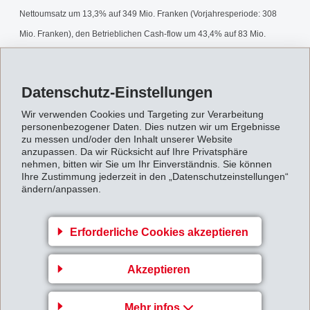
Nettoumsatz um 13,3% auf 349 Mio. Franken (Vorjahresperiode: 308
Mio. Franken), den Betrieblichen Cash-flow um 43,4% auf 83 Mio.
Franken (58 Mio. Franken) und das Betriebsergebnis um 58,9% auf 65
Mio. Franken (41 Mio. Franken) erhöhen.
Datenschutz-Einstellungen
4-Monatsbericht1997.pdf
Wir verwenden Cookies und Targeting zur Verarbeitung
personenbezogener Daten. Dies nutzen wir um Ergebnisse
zu messen und/oder den Inhalt unserer Website
anzupassen. Da wir Rücksicht auf Ihre Privatsphäre
Zurück zur Übersicht
nehmen, bitten wir Sie um Ihr Einverständnis. Sie können
Ihre Zustimmung jederzeit in den „Datenschutzeinstellungen“
ändern/anpassen.
Erforderliche Cookies akzeptieren
Unternehmensbereich
EMS-GRIVORY Europe
Akzeptieren
EMS-CHEMIE AG
Mehr infos
Via Innovativa 1