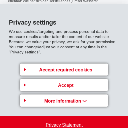
erlebbar: Wie hat sich der Hersteller des „Emser Wassers“
(Treibstoffersatz aus Holz) im 2. Weltkrieg zu einem internationalen
Unternehmen für Hochleistungskunststoffe entwickelt? Rund 140
Privacy settings
Fotografien, über 300 historische Dokumente, Requisiten und
We use cookies/targeting and process personal data to
Anlagenteile sowie über 600 Produkt- und Anwendungsbeispiele aus
measure results and/or tailor the content of our website.
Because we value your privacy, we ask for your permission.
allen Unternehmensphasen lassen dieses spannende Stück Schweizer
You can change/adjust your consent at any time in the
Wirtschaftsgeschichte auf über 1‘400 m2 hautnah miterleben!
"Privacy settings".
Langjährige ehemalige Mitarbeiter führen Gruppen durch die
Accept required cookies
Ausstellung, beantworten Fragen und erzählen die eine oder andere
Anekdote.
Accept
Nur auf Voranmeldung!
More information
Kontaktaufnahme per Email an ausstellung@emschemie.ch, über +41
81 632 78 78 (Frau Pascale Beer) oder online.
Privacy Statement