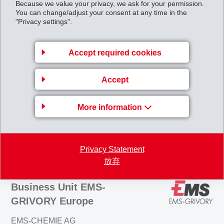
Because we value your privacy, we ask for your permission.
Biomassekraftwerkes. EMS-CHEMIE selber investiert
You can change/adjust your consent at any time in the
"Privacy settings".
zudem jedes Jahr 15 Millionen Franken in Umwelt und
Sicherheit, um zusätzliche Einsparungen zu
Accept required cookies
realisieren.
190825_MM EMS-CHEMIE_Richtigstellung zu SoZ-
Accept
Artikel
More information
Back to overview
Privacy Statement
放弃
Business Unit EMS-
GRIVORY Europe
EMS-CHEMIE AG