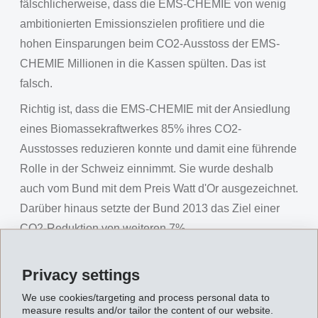
fälschlicherweise, dass die EMS-CHEMIE von wenig
ambitionierten Emissionszielen profitiere und die
hohen Einsparungen beim CO2-Ausstoss der EMS-
CHEMIE Millionen in die Kassen spülten. Das ist
falsch.
Richtig ist, dass die EMS-CHEMIE mit der Ansiedlung
eines Biomassekraftwerkes 85% ihres CO2-
Ausstosses reduzieren konnte und damit eine führende
Rolle in der Schweiz einnimmt. Sie wurde deshalb
auch vom Bund mit dem Preis Watt d'Or ausgezeichnet.
Darüber hinaus setzte der Bund 2013 das Ziel einer
CO2-Reduktion von weiteren 7%.
Falsch ist, dass die EMS-CHEMIE in der laufenden
Privacy settings
Periode 7 Millionen Franken als Zusatzgewinne für
diese Übererfüllung erhält. Richtig ist: Über die Hälfte
We use cookies/targeting and process personal data to
measure results and/or tailor the content of our website.
des genannten Betrages geht an die Eigentümer des