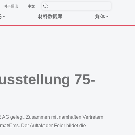
时事​通讯
中文
场
材料数据库
媒体
usstellung 75-
 AG gelegt. Zusammen mit namhaften Vertretern
at/Ems. Der Auftakt der Feier bildet die