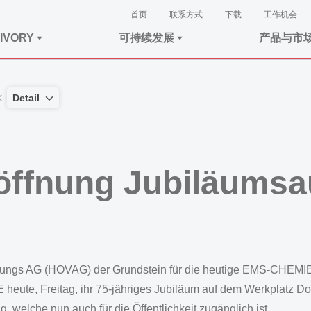
首页
联系方式
下载
工作机会
IVORY
可持续发展
产品与市
Detail
öffnung Jubiläumsa
rungs AG (HOVAG) der Grundstein für die heutige EMS-CHEMIE
 heute, Freitag, ihr 75-jähriges Jubiläum auf dem Werkplatz Dom
 welche nun auch für die Öffentlichkeit zugänglich ist.