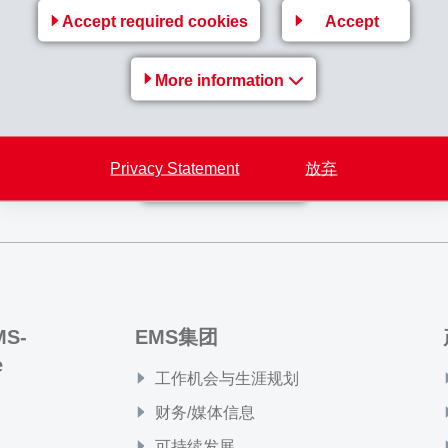
Accept required cookies
Accept
nfang Februar 2011 für Gruppen öffentlich zugänglich. Erfahrene Mitarbeiter füh
elefon
+41 81 632 78 78
Frau Pascale Beer).
More information
re_EMS.pdf
Privacy Statement
放弃
Back to overview
MS-
EMS集团
e
工作机会与生涯规划
财务/媒体信息
可持续发展