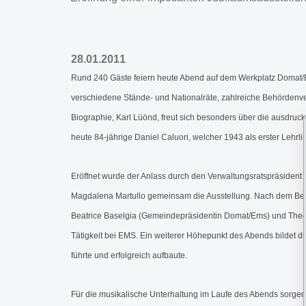
28.01.2011
Rund 240 Gäste feiern heute Abend auf dem Werkplatz Domat/
verschiedene Stände- und Nationalräte, zahlreiche Behördenve
Biographie, Karl Lüönd, freut sich besonders über die ausdruck
heute 84-jährige Daniel Caluori, welcher 1943 als erster Leh
Eröffnet wurde der Anlass durch den Verwaltungsratspräsiden
Magdalena Martullo gemeinsam die Ausstellung. Nach dem Besu
Beatrice Baselgia (Gemeindepräsidentin Domat/Ems) und Theo 
Tätigkeit bei EMS. Ein weiterer Höhepunkt des Abends bildet 
führte und erfolgreich aufbaute.
Für die musikalische Unterhaltung im Laufe des Abends sorge