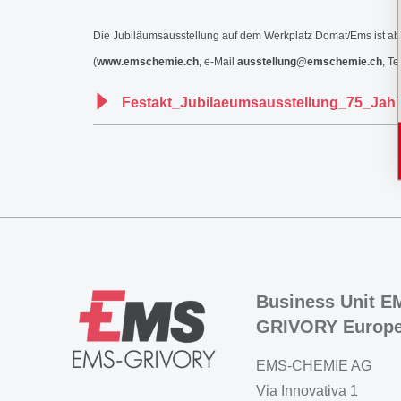
Die Jubiläumsausstellung auf dem Werkplatz Domat/Ems ist ab A
(
www.emschemie.ch
, e-Mail
ausstellung@emschemie.ch
, T
Festakt_Jubilaeumsausstellung_75_Jah
Business Unit E
GRIVORY Europ
EMS-CHEMIE AG
Via Innovativa 1