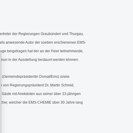
ertreter der Regierungen Graubünden und Thurgau,
nfalls anwesende Autor der soeben erschienenen EMS-
zeuge beigetragen hat der an der Feier teilnehmende,
 nun in der Ausstellung bestaunt werden können.
gia (Gemeindepräsidentin Domat/Ems) sowie
n von Regierungspräsident Dr. Martin Schmid,
 Gäste mit Anekdoten aus seiner über 33-jährigen
locher, welcher die EMS-CHEMIE über 30 Jahre lang