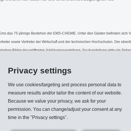
Ems das 75-jährige Bestehen der EMS-CHEMIE. Unter den Gästen befinden sich V
rtreter sowie Vertreter der Wirtschaft und der technischen Hochschulen. Der ebe
starken Bilder der eröffneten Jubiläumsausstellung. Zur Ausstellung aktiv als Zeit
rling seine Lehre bei der damaligen HOVAG begann und dessen Lehrlingsunterlagen
Privacy settings
t der EMS-CHEMIE HOLDING AG, Dr. Ulf Berg. Anschliessend eröffnen Frau Basel
ch der Ausstellung geniessen die Gäste ein festliches Nachtessen mit Ansprache
We use cookies/targeting and process personal data to
measure results and/or tailor the content of our website.
Haas (Präsident der Bürgergemeinde Domat/Ems). Dr. Marcel Capaul erheitert die
Because we value your privacy, we ask for your
die von persönlichen Eindrücken und Erfahrungen geprägte Festrede von Dr. Ch. B
permission. You can change/adjust your consent at any
time in the "Privacy settings".
n das Rhäzünser "Trio Duranand" sowie die Romanshorner "Swing Kids".