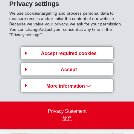
Schulklassen besucht. Am Samstag, 21. September
Privacy settings
2019, 09.00 bis 16.00 Uhr, ist es für alle frei zugänglich.
We use cookies/targeting and process personal data to
measure results and/or tailor the content of our website.
Auf der Internetseite www.emsorama.ch sind unter der
Because we value your privacy, we ask for your permission.
Rubrik "EMSORAMA Mobil" Bilder zu den
You can change/adjust your consent at any time in the
"Privacy settings".
vergangenen Ausstellungen und weitere Informationen
zu den Exponaten und Terminen abrufbar.
Accept required cookies
Accept
More information
Privacy Statement
放弃