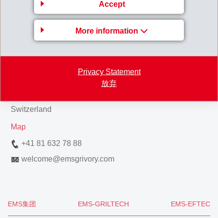
Accept
More information
Business Unit EMS-
GRIVORY Europe
EMS-CHEMIE AG
Privacy Statement
Via Innovativa 1
放弃
7013 Domat/Ems
Switzerland
Map
+41 81 632 78 88
welcome
@
emsgrivory.com
EMS集团
EMS-GRILTECH
EMS-EFTEC