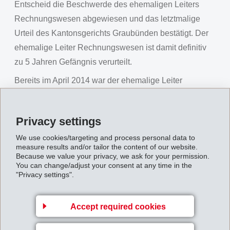
Entscheid die Beschwerde des ehemaligen Leiters
Rechnungswesen abgewiesen und das letztmalige
Urteil des Kantonsgerichts Graubünden bestätigt. Der
ehemalige Leiter Rechnungswesen ist damit definitiv
zu 5 Jahren Gefängnis verurteilt.
Bereits im April 2014 war der ehemalige Leiter
Rechnungswesen endgültig zu Schadenersatz
gegenüber der EMS-CHEMIE in Höhe von CHF 10
Privacy settings
Mio. verurteilt worden.
We use cookies/targeting and process personal data to
Das Strafverfahren dauerte insgesamt rund 10 Jahre.
measure results and/or tailor the content of our website.
Because we value your privacy, we ask for your permission.
You can change/adjust your consent at any time in the
Definitives_Urteil_im_Betrugsfall.pdf
"Privacy settings".
Back to overview
Accept required cookies